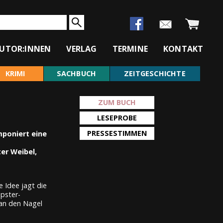
UTOR:INNEN
VERLAG
TERMINE
KONTAKT
KRIMI
SACHBUCH
ZEITGESCHICHTE
ZUM BUCH
LESEPROBE
PRESSESTIMMEN
mponiert eine
ter Weibel,
e Idee jagt die
ipster-
 an den Nagel