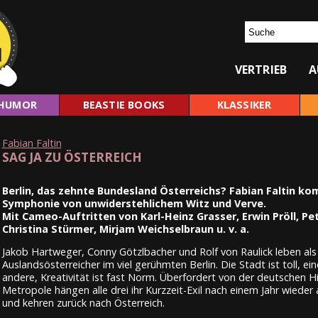
VERTRIEB
A
HUMOR
BEASTIE BOOKS
KLASSIKER
Fabian Faltin
SAG JA ZU ÖSTERREICH
Berlin, das zehnte Bundesland Österreichs? Fabian Faltin ko
Symphonie von unwiderstehlichem Witz und Verve.
Mit Cameo-Auftritten von Karl-Heinz Grasser, Erwin Pröll, Pe
Christina Stürmer, Mirjam Weichselbraun u. v. a.
Jakob Hartweger, Conny Götzlbacher und Rolf von Raulick leben als
Auslandsösterreicher im viel gerühmten Berlin. Die Stadt ist toll, ein
andere, Kreativität ist fast Norm. Überfordert von der deutschen H
Metropole hängen alle drei ihr Kurzzeit-Exil nach einem Jahr wieder
und kehren zurück nach Österreich.