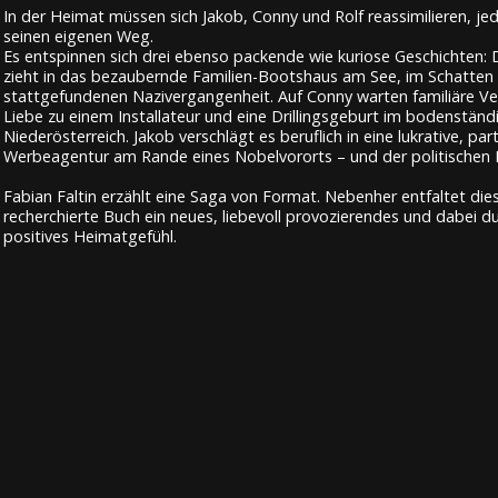
In der Heimat müssen sich Jakob, Conny und Rolf reassimilieren, je
seinen eigenen Weg.
Es entspinnen sich drei ebenso packende wie kuriose Geschichten: D
zieht in das bezaubernde Familien-Bootshaus am See, im Schatten e
stattgefundenen Nazivergangenheit. Auf Conny warten familiäre Ve
Liebe zu einem Installateur und eine Drillingsgeburt im bodenständ
Niederösterreich. Jakob verschlägt es beruflich in eine lukrative, par
Werbeagentur am Rande eines Nobelvororts – und der politischen L
Fabian Faltin erzählt eine Saga von Format. Nebenher entfaltet dies
recherchierte Buch ein neues, liebevoll provozierendes und dabei 
positives Heimatgefühl.