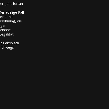
der geht fortan
er adelige Ralf
iner nie
rsöhnung, die
igen
teinahe
egalität.
es akribisch
durchwegs