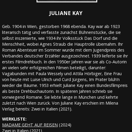
JULIANE KAY
Geb. 1904 in Wien, gestorben 1968 ebenda. Kay war ab 1923
literarisch tätig und verfasste zunächst Bühnenstücke, die sie
selbst inszenierte, wie 1934 ihr Volksstück Das Dorf und die
Menschheit, wobei Agnes Straub die Hauptrolle übernahm. Ihr
Roman Abenteuer im Sommer wurde mit dem Jugendpreis des
Verbandes deutscher Erzähler ausgezeichnet. 1939 lieferte sie ihr
erstes Filmdrehbuch. In den 1950er Jahren war sie als Co-Autorin
an vielen sehr erfolgreichen Filmen beteiligt, darunter:
Vagabunden mit Paula Wessely und Attila Hörbiger, Eine Frau
von heute mit Luise Ulrich und Curd Jürgens, Im Prater blüh’n
wieder die Bäume. 1953 erhielt Juliane Kay einen Bundesfilmpreis
als beste Drehbuchautorin. In späteren Jahren schrieb sie
vorwiegend Romane. Sie lebte lange in München und kehrte
zuletzt nach Wien zurück. Von Juliane Kay erschien im Milena
Verlag bereits: Zwei in Italien (2021).
WERKLISTE:
MADAME GEHT AUF REISEN
(2024)
Zwei in Italien
(2021)