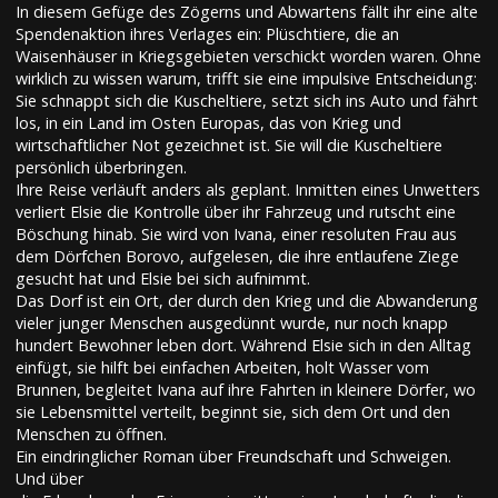
In diesem Gefüge des Zögerns und Abwartens fällt ihr eine alte
Spendenaktion ihres Verlages ein: Plüschtiere, die an
Waisenhäuser in Kriegsgebieten verschickt worden waren. Ohne
wirklich zu wissen warum, trifft sie eine impulsive Entscheidung:
Sie schnappt sich die Kuscheltiere, setzt sich ins Auto und fährt
los, in ein Land im Osten Europas, das von Krieg und
wirtschaftlicher Not gezeichnet ist. Sie will die Kuscheltiere
persönlich überbringen.
Ihre Reise verläuft anders als geplant. Inmitten eines Unwetters
verliert Elsie die Kontrolle über ihr Fahrzeug und rutscht eine
Böschung hinab. Sie wird von Ivana, einer resoluten Frau aus
dem Dörfchen Borovo, aufgelesen, die ihre entlaufene Ziege
gesucht hat und Elsie bei sich aufnimmt.
Das Dorf ist ein Ort, der durch den Krieg und die Abwanderung
vieler junger Menschen ausgedünnt wurde, nur noch knapp
hundert Bewohner leben dort. Während Elsie sich in den Alltag
einfügt, sie hilft bei einfachen Arbeiten, holt Wasser vom
Brunnen, begleitet Ivana auf ihre Fahrten in kleinere Dörfer, wo
sie Lebensmittel verteilt, beginnt sie, sich dem Ort und den
Menschen zu öffnen.
Ein eindringlicher Roman über Freundschaft und Schweigen.
Und über